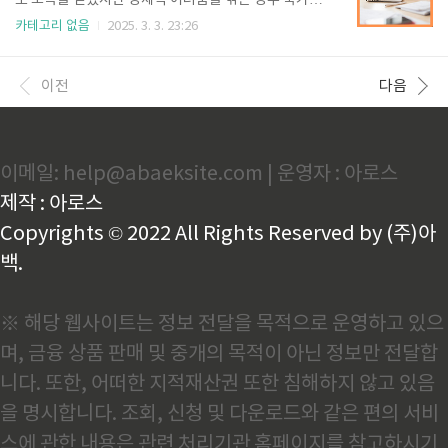
로 소득을 얻었지만 경제적 어려움을 겪는 경우 국가에
을 지급하는 정책을 시행하고 있습니다. 이 쿠폰은 경북
서 지급하는 제도입니다. 특히 반기 신청 제도는 정기
카테고리 없음
2025. 3. 3. 23:26
농특산물 쇼핑몰(사이소, www.cyso.co.kr)에서 사용
신청을 기다리지 않고 상반기와 하반기로 나누어 신속
가능하며, 올해부터 자녀 수에 따라 지원 금액이 확대되
하게 보조금을 받을 수 있다는 장점이 있습니다.오늘은
었습니다.➡️ 올해 주요 변경 사항✔️기존 가구당 5만 원
근로장려금 반기 신청방법에 대해 알려드리겠습니다근
이전
다음
균일 지급 →..
로장려금 반기신청 대상이번 하반기분 근로장려금은 2
024년 근로소득만 있는 110만 가구를 대상으로 합니
다. 국세청은 총 190만 가구에 1조 8천억 원(상반기분
신청 가구 포함)이 지급될 것으로 전망하고 있습니다.➡️
이메일: help@abaeksite.com | 운영자 : 아로스
반기 신청방법 가능 대상• 2024년 한 해 동안 근로소득
만 있는 근로자• 소득 기준 충족 (단독 가구 2,200만 원,
제작 : 아로스
홑벌이 3,200만 원, 맞벌이 4,400만 원)• 재산 요건..
Copyrights © 2022 All Rights Reserved by (주)아
백.
※ 해당 웹사이트는 정보 전달을 목적으로 운영하고 있으
며, 금융 상품 판매 및 중개의 목적이 아닌 정보만 전달합
니다. 또한, 어떠한 지적재산권 또한 침해하지 않고 있음
을 명시합니다. 조회, 신청 및 다운로드와 같은 편의 서비
스에 관한 내용은 관련 처리기관 홈페이지를 참고하시기