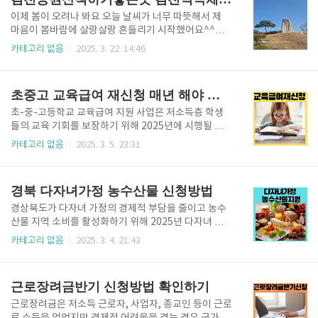
자• 주민등록상..
폐업, 사망, 중증 질병 등으로 인해 소득을 상실한 경우
➡️ 재난 피해: 태풍, 홍수, 지진, 화재 등의 자연재해로
이제 봄이 오려나 봐요 오늘 날씨가 너무 따뜻해서 제
인해 거주지 및 생활 기반에 심각한 피해를 입은 경우➡️
마음이 봄바람에 살랑살랑 흔들리기 시작했어요^^날
가정폭력 및 학대 피해자: 가정 내 폭력, 학대, 성폭력 등
이 좋아 아이 학원 보내놓고 이어폰 끼고 음악 들으면서
카테고리 없음
2025. 3. 22. 14:46
으로 긴급 보호가 필요한 경우➡️ 기타 위기 상황:• 중대
김천덕곡체육공원 한 바퀴 돌았어요이곳은 과거에 쓰
한 질병이나 사고로 인해 경제활동이 불가능한 경우• 가
레기 매립장이었지만 2003년부터 공사를 해서 현재는
족 구성원의 실종, 방임, 유기 등으로 ..
다양한 운동 시설과 쉼터를 갖춘 친환경 공원으로 바뀌
초중고 교육급여 재신청 매년 해야 할까?
면서 자연 속에서 힐링할 수 있는 공간이 되었어요산책
하기나 걷기 운동하기에 좋아서 어른들이 많이 오세요
초-중-고등학교 교육급여 지원 사업은 저소득층 학생
김천덕곡체육공원 입구부터 나무들이 자리하고 있고요
들의 교육 기회를 보장하기 위해 2025년에 시행될 예
입구 앞에는 화장실이 남. 여 구분되어 있어요화장실 양
정입니다. 기존 교육급여 수급자는 별도의 신청 없이 지
카테고리 없음
2025. 3. 5. 23:31
옆에 벚꽃나무가 있는데 너무 예뻐서 사진 찍는 분들도
원을 받을 수 있지만, 경우에 따라 교육급여 재신청이
많으세요주차공간이 넓어서 주차하기 편하고 손을 씻
필요하니 오늘은 재신청에 대해 알려드리겠습니다 교
을 수 있는 음수대가 공원 입구와 안쪽에 설치되어 있어
육급여란?교육급여는 국민기초생활보장법에 근거한
경북 다자녀가정 농수산물 신청방법
요 아이 키우는 엄마로서 저는 이렇..
지원 제도로, 기준 중위소득 50% 이하 가구의 학생들
에게 교육활동지원비 등을 지급하는 복지 서비스입니
경상북도가 다자녀 가정의 경제적 부담을 줄이고 농수
다.➡️ 지원 대상: 기준 중위소득 50% 이하 가구 (4인 가
산물 지역 소비를 활성화하기 위해 2025년 다자녀 가
구 기준 월 304만 8,887원 이하)➡️지원 목적: 경제적
정을 위한 농수산물 구매 지원 사업을 시행한다. 올해부
카테고리 없음
2025. 3. 4. 21:43
어려움으로 인해 학습 기회를 잃지 않도록 지원교육급
터는 자녀 수에 따라 보조금이 차등 지급되며, 최대 10
여 지원금액• 초등학생: 연간 487,000원• 중학생: 연간
만 원까지 사이소 쇼핑몰 전용 쿠폰을 받을 수 있습니
679,000원• 고등학생: 연간 768,000원이는 전년도 대
다. 오늘은 다자녀가정농수산물 신청방법에 대해 알려
근로장려금반기 신청방법 확인하기
비 ..
드리겠습니다 경북 다자녀가정 농수산물 지원사업이
란?경북도는 저출생 문제 해결과 지역 경제 활성화를
근로장려금은 저소득 근로자, 사업자, 종교인 등이 근로
위해 다자녀 가정을 대상으로 농수산물 구입 지원 쿠폰